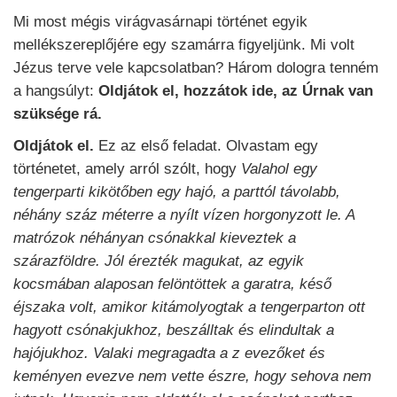
Mi most mégis virágvasárnapi történet egyik
mellékszereplőjére egy szamárra figyeljünk. Mi volt
Jézus terve vele kapcsolatban? Három dologra tenném
a hangsúlyt:
Oldjátok el, hozzátok ide, az Úrnak van
szüksége rá.
Oldjátok el.
Ez az első feladat. Olvastam egy
történetet, amely arról szólt, hogy
Valahol egy
tengerparti kikötőben egy hajó, a parttól távolabb,
néhány száz méterre a nyílt vízen horgonyzott le. A
matrózok néhányan csónakkal kieveztek a
szárazföldre. Jól érezték magukat, az egyik
kocsmában alaposan felöntöttek a garatra, késő
éjszaka volt, amikor kitámolyogtak a tengerparton ott
hagyott csónakjukhoz, beszálltak és elindultak a
hajójukhoz. Valaki megragadta a z evezőket és
keményen evezve nem vette észre, hogy sehova nem