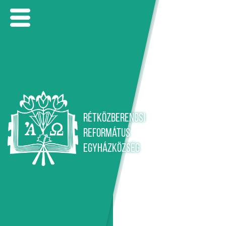
KEZDŐLAP
HÍREK
GALÉRIA
ELÉRHETŐSÉG
Rétközberencsi
Református
Egyházközség