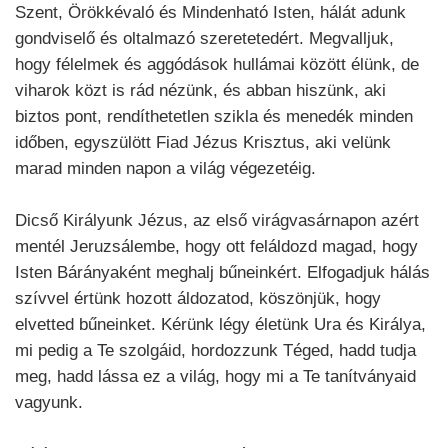
Szent, Örökkévaló és Mindenható Isten, hálát adunk
gondviselő és oltalmazó szeretetedért. Megvalljuk,
hogy félelmek és aggódások hullámai között élünk, de
viharok közt is rád nézünk, és abban hiszünk, aki
biztos pont, rendíthetetlen szikla és menedék minden
időben, egyszülött Fiad Jézus Krisztus, aki velünk
marad minden napon a világ végezetéig.
Dicső Királyunk Jézus, az első virágvasárnapon azért
mentél Jeruzsálembe, hogy ott feláldozd magad, hogy
Isten Bárányaként meghalj bűneinkért. Elfogadjuk hálás
szívvel értünk hozott áldozatod, köszönjük, hogy
elvetted bűneinket. Kérünk légy életünk Ura és Királya,
mi pedig a Te szolgáid, hordozzunk Téged, hadd tudja
meg, hadd lássa ez a világ, hogy mi a Te tanítványaid
vagyunk.