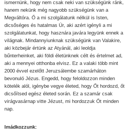
ismernünk, hogy nem csak neki van szükségünk ránk,
hanem nekünk még nagyobb szükségünk van a
Megváltóra. Ő a mi szolgálatunk nélkül is Isten,
dicsőséges és hatalmas Úr, aki azért igényli a mi
szolgálatunkat, hogy hasznára javára legyünk ennek a
világnak. Mindannyiunknak szükségünk van Valakire,
aki közbejár értünk az Atyánál, aki leoldja
bűnterheinket, aki földi életünknek célt és értelmet ad,
aki a mennyei otthonba elvisz. Ez a valaki több mint
2000 évvel ezelőtt Jeruzsálembe szamárháton
bevonuló Jézus. Engedd, hogy feloldozzon minden
kötelék alól, igénybe vegye életed, hogy Őt hordozd, őt
dicsőítsed egész életed során. Ez a szamár csak
virágvasárnap vitte Jézust, mi hordozzuk Őt minden
nap.
Imádkozzunk: