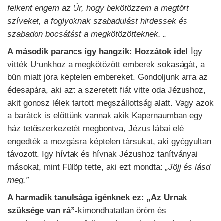
felkent engem az Úr, hogy bekötözzem a megtört
szíveket, a foglyoknak szabadulást hirdessek és
szabadon bocsátást a megkötözötteknek. „
A második parancs így hangzik: Hozzátok ide!
Így
vitték Urunkhoz a megkötözött emberek sokaságát, a
bűn miatt jóra képtelen embereket. Gondoljunk arra az
édesapára, aki azt a szeretett fiát vitte oda Jézushoz,
akit gonosz lélek tartott megszállottság alatt. Vagy azok
a barátok is előttünk vannak akik Kapernaumban egy
ház tetőszerkezetét megbontva, Jézus lábai elé
engedték a mozgásra képtelen társukat, aki gyógyultan
távozott. Igy hívtak és hívnak Jézushoz tanítványai
másokat, mint Fülöp tette, aki ezt mondta:
„Jöjj és lásd
meg.”
A harmadik tanulsága igénknek ez: „Az Urnak
szüksége van rá”-
kimondhatatlan öröm és