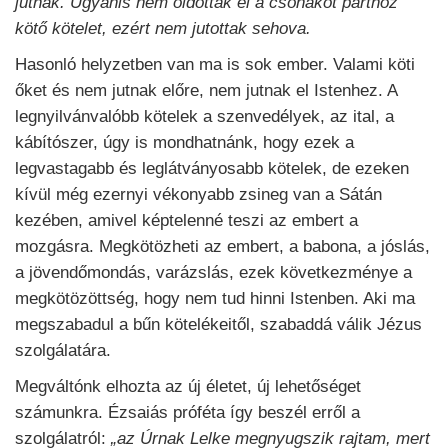
jutnak. Ugyanis nem oldották el a csónakot parthoz
kötő kötelet, ezért nem jutottak sehova.
Hasonló helyzetben van ma is sok ember. Valami köti
őket és nem jutnak előre, nem jutnak el Istenhez. A
legnyilvánvalóbb kötelek a szenvedélyek, az ital, a
kábítószer, úgy is mondhatnánk, hogy ezek a
legvastagabb és leglátványosabb kötelek, de ezeken
kívül még ezernyi vékonyabb zsineg van a Sátán
kezében, amivel képtelenné teszi az embert a
mozgásra. Megkötözheti az embert, a babona, a jóslás,
a jövendőmondás, varázslás, ezek következménye a
megkötözöttség, hogy nem tud hinni Istenben. Aki ma
megszabadul a bűn kötelékeitől, szabaddá válik Jézus
szolgálatára.
Megváltónk elhozta az új életet, új lehetőséget
számunkra. Ézsaiás próféta így beszél erről a
szolgálatról:
„az Úrnak Lelke megnyugszik rajtam, mert