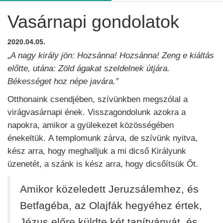
Vasárnapi gondolatok
2020.04.05.
„
A nagy király jön: Hozsánna! Hozsánna! Zeng e kiáltás
előtte, utána: Zöld ágakat szeldelnek útjára.
Békességet hoz népe javára.”
Otthonaink csendjében, szívünkben megszólal a
virágvasárnapi ének. Visszagondolunk azokra a
napokra, amikor a gyülekezet közösségében
énekeltük. A templomunk zárva, de szívünk nyitva,
kész arra, hogy meghalljuk a mi dicső Királyunk
üzenetét, a szánk is kész arra, hogy dicsőítsük Őt.
Amikor közeledett Jeruzsálemhez, és
Betfagéba, az Olajfák hegyéhez értek,
Jézus előre küldte két tanítványát, és