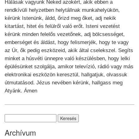
Hálásak vagyunk Neked azokért, akik ebben a
rendkívüli helyzetben helytállnak munkahelyükön,
kérünk Istenünk, áldd, őrizd meg őket, adj nekik
kitartást, hitet és felülről való erőt. Isteni vezetést
kérünk minden felelős vezetőnek, adj bölcsességet,
emberséget és áldást, hogy felismerjék, hogy te vagy
az Úr, ők pedig eszközeid, akik által cselekszel. Segíts
minket a húsvéti ünnepre való készülésben, hogy lelki
épülésünket szolgálja, amikor televízió, rádió vagy más
elektronikai eszközön keresztül, hallgatjuk, olvassuk
útmutatásod. Jézus nevében kérünk, hallgass meg
Atyánk. Ámen
Keresés:
Archívum