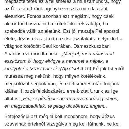
megtiszteltetés ez a felismerés a mi számunkra, hogy
az Úr számít ránk, igénybe veszi a mi odaszánt
életünket. Fontos azonban azt meglátni, hogy csak
akkor tud használni,ha köteleinket elszakítja, ha
szabaddá válik az életünk. Ezt jól mutatja Pál apostol
élete, Jézus elszakította azokat szálakat amelyekkel a
világhoz kötődött Saul korában. Damaszkuszban
Ananiás ezt mondta neki
.
„Menj el, mert választott
eszközöm ő, hogy elvigye a nevemet a népek, a
királyok és Izrael fiai elé.”(Ap.Csel.9.15)
Kérjük Istentől
mutassa meg nekünk, hogy milyen kötélékeink,
megkötözöttségünk van, és e felismerés után tudjunk
kiáltani Hozzá feloldozásért, erre biztat Urunk az Ige
által is:
„Hívj segítségül engem a nyomorúság idején,
én megszabadítlak, te pedig dicsőítesz engem.„
Befejezésül azt még el kell mondanom, hogy Jézus
szavainak értelmét vizsgálva meg kell látnunk, be kell