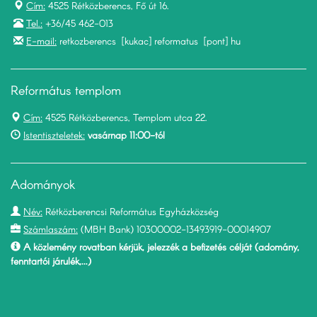
Cím:
4525 Rétközberencs, Fő út 16.
Tel.:
+36/45 462-013
E-mail:
retkozberencs [kukac] reformatus [pont] hu
Református templom
Cím:
4525 Rétközberencs, Templom utca 22.
Istentiszteletek:
vasárnap 11:00-tól
Adományok
Név:
Rétközberencsi Református Egyházközség
Számlaszám:
(MBH Bank) 10300002-13493919-00014907
A közlemény rovatban kérjük, jelezzék a befizetés célját (adomány,
fenntartói járulék,...)